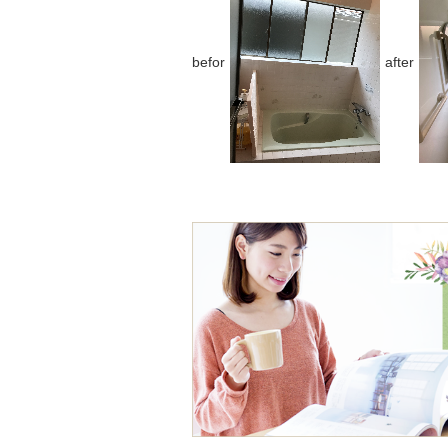
befor
after