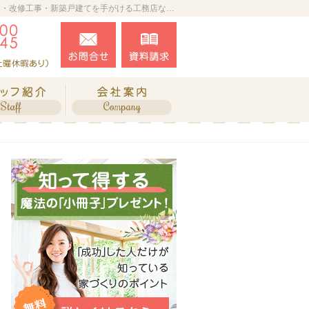
プロの目線からご提案。鳥取県湯梨浜町の新築・リフォーム・改修工事・新築戸建てを手がける工務店なら当社へ。
0858-33-5100
お問合せ
資料請求
営業時間8:00～17:30 定休日：日、祝祭日（不定期で土曜休暇
ね、施工実績
スタッフ紹介
会社案内