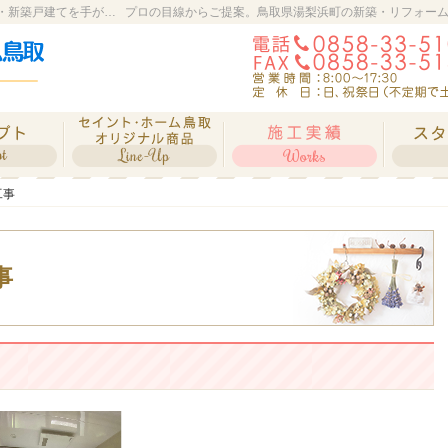
鳥取県湯梨浜町の新築・リフォーム・改修工事・新築戸建てを手がける工務店ならセイント・ホーム鳥取
セミオーダーでつくる自分たちだけの家
セイント・ホーム鳥取オリジナル商品
素敵だ
工事
工事
事